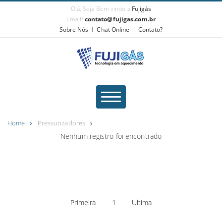
Olá, Seja Bem vindo a
Fujigás
Email:
contato@fujigas.com.br
Sobre Nós
Chat Online
Contato?
Home
Pressurizadores
Nenhum registro foi encontrado
Primeira
1
Ultima