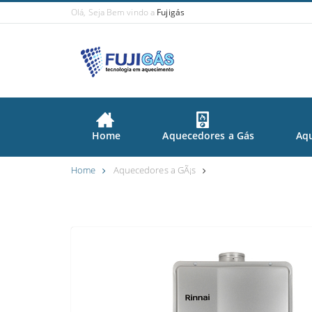
Olá, Seja Bem vindo a
Fujigás
Home
Aquecedores a Gás
Aqu
Home
Aquecedores a GÃ¡s