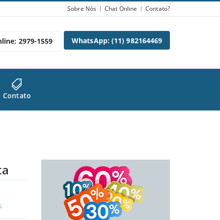
Sobre Nós
Chat Online
Contato?
WhatsApp: (11) 982164469
line: 2979-1559
Contato
ta
s