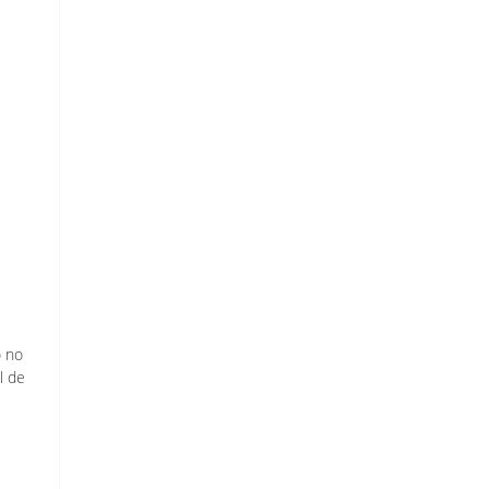
o no
l de