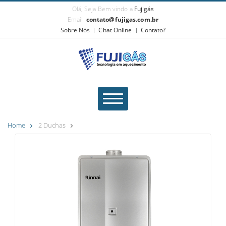
Olá, Seja Bem vindo a
Fujigás
Email:
contato@fujigas.com.br
Sobre Nós
Chat Online
Contato?
Home
2 Duchas